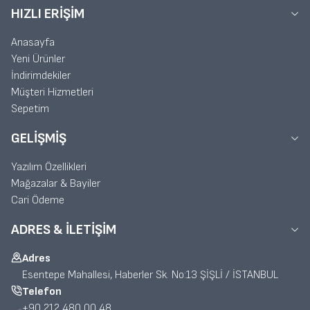
HIZLI ERIŞIM
Anasayfa
Yeni Ürünler
İndirimdekiler
Müşteri Hizmetleri
Sepetim
GELIŞMIŞ
Yazılım Özellikleri
Mağazalar & Bayiler
Cari Ödeme
ADRES & İLETIŞIM
Adres
Esentepe Mahallesi, Haberler Sk. No:13 ŞİŞLİ / İSTANBUL
Telefon
+90 212 480 00 48