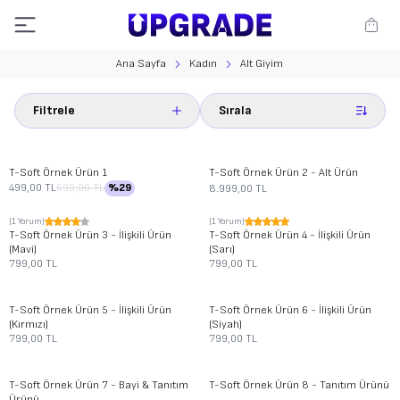
Ana Sayfa
Kadın
Alt Giyim
Filtrele
Sırala
Yeni
Yeni
T-Soft
Örnek Ürün 1
T-Soft
Örnek Ürün 2 - Alt Ürün
499,00
TL
699,00
TL
%
29
8.999,00
TL
(1 Yorum)
(1 Yorum)
Yeni
Yeni
T-Soft
Örnek Ürün 3 - İlişkili Ürün
T-Soft
Örnek Ürün 4 - İlişkili Ürün
(Mavi)
(Sarı)
799,00
TL
799,00
TL
Yeni
Yeni
T-Soft
Örnek Ürün 5 - İlişkili Ürün
T-Soft
Örnek Ürün 6 - İlişkili Ürün
(Kırmızı)
(Siyah)
799,00
TL
799,00
TL
T-Soft
Örnek Ürün 7 - Bayi & Tanıtım
T-Soft
Örnek Ürün 8 - Tanıtım Ürünü
Ürünü