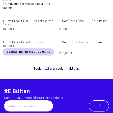
Ürün fiyatını görmek için
Bayi Girişi
yapınız
T-Soft
Örnek Ürün 9 - Kişiselleştirme
T-Soft
Örnek Ürün 10 - Ürün Paketi
Ürünü
100,00
TL
2.500,00
TL
Tükendi
Yeni
T-Soft
Örnek Ürün 11 - Karışık
T-Soft
Örnek Ürün 12 - Stoksuz
100,00
TL
Sepette İndirim %10
90,00
TL
200,00
TL
Toplam
12
ürün bulunmaktadır.
#E Bülten
Kampanya ve yeniliklerden haberdar ol!