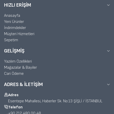
HIZLI ERIŞIM
Anasayfa
Yeni Ürünler
İndirimdekiler
Müşteri Hizmetleri
Sepetim
GELIŞMIŞ
Yazılım Özellikleri
Mağazalar & Bayiler
Cari Ödeme
ADRES & İLETIŞIM
Adres
Esentepe Mahallesi, Haberler Sk. No:13 ŞİŞLİ / İSTANBUL
Telefon
+90 212 480 00 48