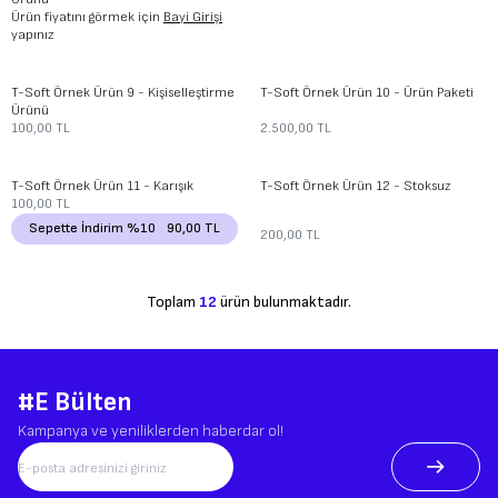
Ürün fiyatını görmek için
Bayi Girişi
yapınız
T-Soft
Örnek Ürün 9 - Kişiselleştirme
T-Soft
Örnek Ürün 10 - Ürün Paketi
Ürünü
100,00
TL
2.500,00
TL
Tükendi
Yeni
T-Soft
Örnek Ürün 11 - Karışık
T-Soft
Örnek Ürün 12 - Stoksuz
100,00
TL
Sepette İndirim %10
90,00
TL
200,00
TL
Toplam
12
ürün bulunmaktadır.
#E Bülten
Kampanya ve yeniliklerden haberdar ol!