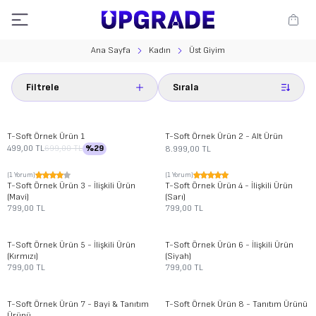
Ana Sayfa
Kadın
Üst Giyim
Filtrele
Sırala
Yeni
Yeni
T-Soft
Örnek Ürün 1
T-Soft
Örnek Ürün 2 - Alt Ürün
499,00
TL
699,00
TL
%
29
8.999,00
TL
(1 Yorum)
(1 Yorum)
Yeni
Yeni
T-Soft
Örnek Ürün 3 - İlişkili Ürün
T-Soft
Örnek Ürün 4 - İlişkili Ürün
(Mavi)
(Sarı)
799,00
TL
799,00
TL
Yeni
Yeni
T-Soft
Örnek Ürün 5 - İlişkili Ürün
T-Soft
Örnek Ürün 6 - İlişkili Ürün
(Kırmızı)
(Siyah)
799,00
TL
799,00
TL
T-Soft
Örnek Ürün 7 - Bayi & Tanıtım
T-Soft
Örnek Ürün 8 - Tanıtım Ürünü
Ürünü