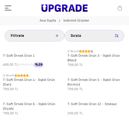
Ana Sayfa
İndirimli Ürünler
Filtrele
Sırala
(1 Yorum)
Yeni
Yeni
T-Soft
Örnek Ürün 1
T-Soft
Örnek Ürün 3 - İlişkili Ürün
(Mavi)
499,00
TL
699,00
TL
%
29
799,00
TL
(1 Yorum)
Yeni
Yeni
T-Soft
Örnek Ürün 4 - İlişkili Ürün
T-Soft
Örnek Ürün 5 - İlişkili Ürün
(Sarı)
(Kırmızı)
799,00
TL
799,00
TL
Tükendi
Yeni
T-Soft
Örnek Ürün 6 - İlişkili Ürün
T-Soft
Örnek Ürün 12 - Stoksuz
(Siyah)
799,00
TL
200,00
TL